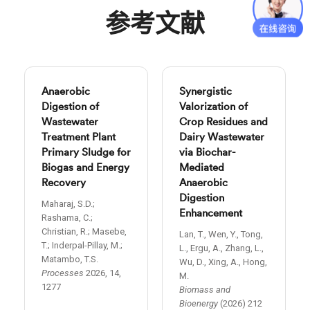
参考文献
Anaerobic
Synergistic
Digestion of
Valorization of
Wastewater
Crop Residues and
Treatment Plant
Dairy Wastewater
Primary Sludge for
via Biochar-
Biogas and Energy
Mediated
Recovery
Anaerobic
Digestion
Maharaj, S.D.;
Enhancement
Rashama, C.;
Christian, R.; Masebe,
Lan, T., Wen, Y., Tong,
T.; Inderpal-Pillay, M.;
L., Ergu, A., Zhang, L.,
Matambo, T.S.
Wu, D., Xing, A., Hong,
Processes
2026, 14,
M.
1277
Biomass and
Bioenergy
(2026) 212