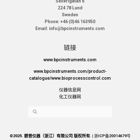
Sellerigatan 6
224 78 Lund
Sweden
Phone: +46 (0)46 163950
Email: info@bpcinstruments.com
链接
www.bpcinstruments.com
www.bpcinstruments.com/product-
catalogue/www.bioprocesscontrol.com
仪器信息网
化工仪器网
©2025. 碧普仪器（浙江）有限公司 版权所有. |
浙ICP备20014679号