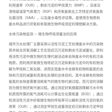
利用速率（OUR），剩余污泥的甲烷潜力（BMP），沼液沼
渣残留温室气体潜力（RGP）和厌氧氨氧化工艺特定厌氧氨氧
化菌活性（SAA），以及废水毒性评估等。是使用生物质和
废水样品进行厌氧和有氧微生物呼吸测定的理想解决方案。
水体污染物监测 － 微生物呼吸测量法的应用
城市污水处理厂主要采用以活性污泥工艺处理废水中的污染物
质并结合厌氧消解工艺实现初沉污泥和剩余污泥减量化，即利
用活性污泥中微生物的生理代谢活动来去除废水中的有机污染
物质，而利用厌氧微生物将初沉污泥和剩余污泥中的有机物消
解为甲烷和二氧化碳，进而实现废水中含碳有机物和氨氮的去
除和污泥的减量和资源化处理的总体目的。其中含碳有机物和
氨氮的去除是需要消耗氧气的微生物代谢过程，而污泥的消解
则为微生物厌氧代谢过程。通过测定好氧细菌因降解污水中有
机质而所需的氧气消耗可以计算出生化需氧量（BOD）；通过
检测活性污泥中好氧微生物的呼吸率可以解析活性污泥的氧利
用率（OUR）；通过测定甲烷生成量测定初沉和剩余污泥甲烷