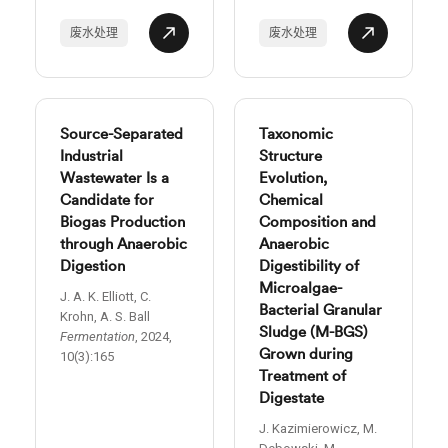
废水处理
废水处理
Source-Separated
Taxonomic
Industrial
Structure
Wastewater Is a
Evolution,
Candidate for
Chemical
Biogas Production
Composition and
through Anaerobic
Anaerobic
Digestion
Digestibility of
Microalgae-
J. A. K. Elliott, C.
Bacterial Granular
Krohn, A. S. Ball
Sludge (M-BGS)
Fermentation
, 2024,
Grown during
10(3):165
Treatment of
Digestate
J. Kazimierowicz, M.