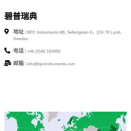
碧普瑞典
地址 :
BPC Instruments AB,
Sellerigatan 6，
224 78 Lund，
Sweden
电话 :
+46 (0)46 163950
邮箱 :
info@bpcinstruments.com