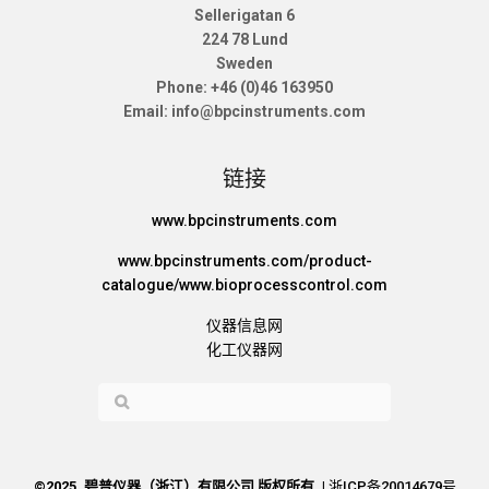
Sellerigatan 6
224 78 Lund
Sweden
Phone: +46 (0)46 163950
Email: info@bpcinstruments.com
链接
www.bpcinstruments.com
www.bpcinstruments.com/product-
catalogue/www.bioprocesscontrol.com
仪器信息网
化工仪器网
©2025. 碧普仪器（浙江）有限公司 版权所有. |
浙ICP备20014679号