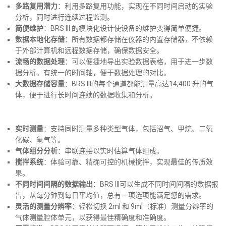
多路复用潜力
：利用多路复用功能，实现在不同时间启动的实验
分析，同时进行连续过程监测。
简便维护
：BRS III 的模块化设计使设备的维护变得简单便捷。
数据本地化存储
：所有数据都存储在仪器的内置存储器，不依赖
于外部计算机和远程数据存储，确保数据安全。
流畅的数据处理
：可以便捷地导出实验数据表格，用于进一步数
据分析。有统一的时间轴，便于数据处理的对比。
大数据存储容量
：BRS III的每个通道都能测量高达14,400 升的气
体，便于进行长时间连续的数据收集和分析。
实时测量
：支持同时测量多种类型气体，包括沼气、甲烷、二氧
化碳、氢气等。
气体组分分析
：串联连接以实时估算气体组成。
搅拌系统
：体验可靠、精确可控的机械搅拌，实现最佳的传质效
果。
不同时间间隔的数据输出
：BRS III可以生成不同时间间隔的数据报
告，从每分钟到每日平均值，总有一项选项能满足您的需求。
灵活的测量分辨率
：轻松切换 2ml 和 9ml（标准）测量分辨率的
气体测量腔体单元，以获得最佳精确度和准确度。