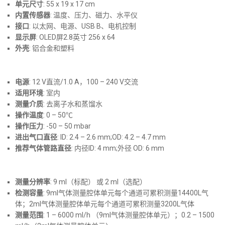
单元尺寸
: 55 x 19 x 17 cm
内置传感器
: 温度、压力、磁力、水平仪
接口
: 以太网、电源、USB B、电机控制
显示屏
: OLED屏2.8英寸 256 x 64
外壳
: 铝合金和塑料
电源
: 12 V直流/1.0 A，100 – 240 V交流
适用环境
: 室内
测量介质
: 去离子水和蒸馏水
操作温度
: 0 – 50℃
操作压力
: -50 – 50 mbar
进出气口直径
: ID: 2.4 – 2.6 mm;OD: 4.2 – 4.7 mm
推荐气体管路直径
: 内径ID: 4 mm;外径 OD: 6 mm
测量分辨率
: 9 ml（标配） 或 2 ml（选配）
检测容量
: 9ml气体测量腔体单元每个通道可累积测量14400L气
体；2ml气体测量腔体单元每个通道可累积测量3200L气体
测量范围
: 1 – 6000 ml/h （9ml气体测量腔体单元）；0.2 – 1500